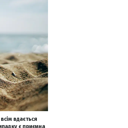
 всім вдається
ипадку є приємна