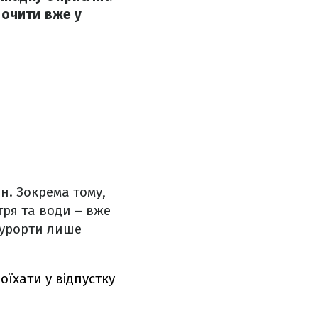
почити вже у
н. Зокрема тому,
тря та води – вже
курорти лише
оїхати у відпустку