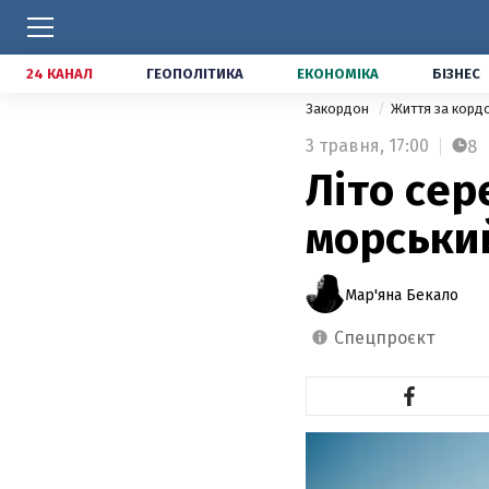
24 КАНАЛ
ГЕОПОЛІТИКА
ЕКОНОМІКА
БІЗНЕС
Закордон
Життя за кор
3 травня,
17:00
8
Літо сер
морський
Мар'яна Бекало
спецпроєкт