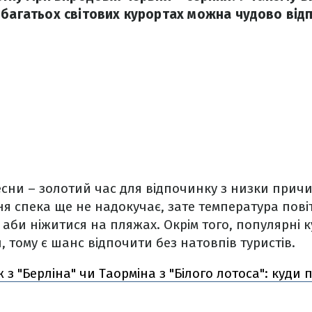
 багатьох світових курортах можна чудово від
есни – золотий час для відпочинку з низки причи
я спека ще не надокучає, зате температура пові
 аби ніжитися на пляжах. Окрім того, популярні 
, тому є шанс відпочити без натовпів туристів.
з "Берліна" чи Таорміна з "Білого лотоса": куди п