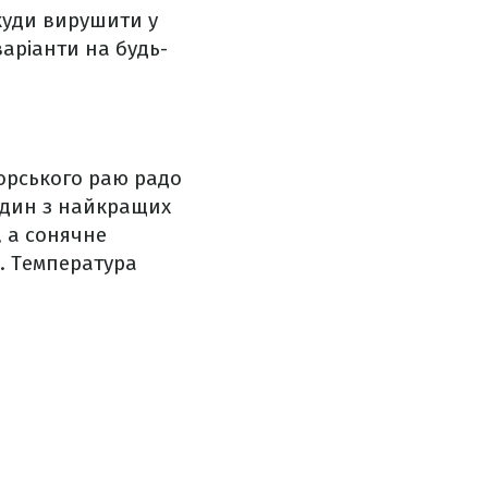
куди вирушити у
варіанти на будь-
морського раю радо
один з найкращих
, а сонячне
і. Температура