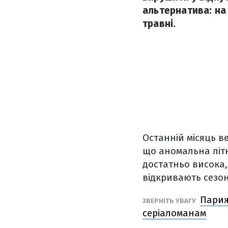
альтернатива: на
травні.
Останній місяць в
що аномальна літн
достатньо висока,
відкривають сезон
Париж 
ЗВЕРНІТЬ УВАГУ
серіаломанам