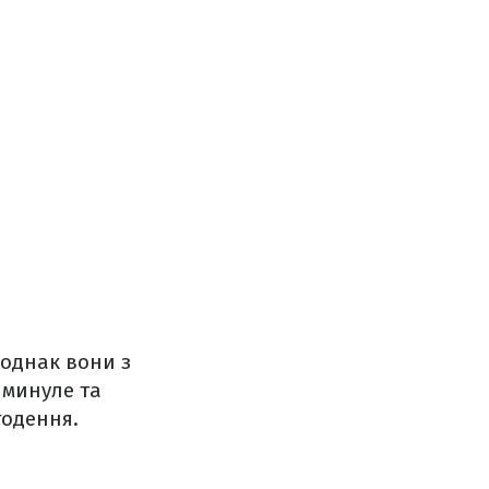
 однак вони з
 минуле та
годення.