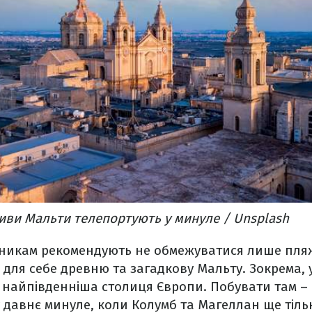
иви Мальти телепортують у минуле / Unsplash
никам рекомендують не обмежуватися лише пля
для себе древню та загадкову Мальту. Зокрема, у 
– найпівденніша столиця Європи. Побувати там –
 давнє минуле, коли Колумб та Магеллан ще тіль