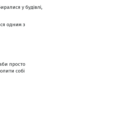
иралися у будівлі,
ься одним з
 аби просто
волити собі