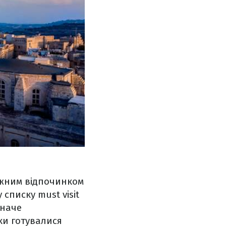
жним відпочинком
списку must visit
 наче
ки готувалися