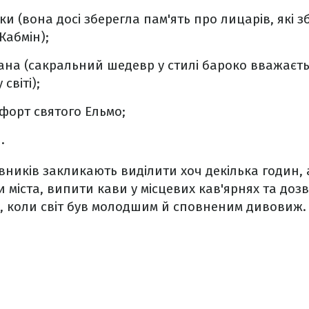
и (вона досі зберегла пам'ять про лицарів, які зб
Кабмін);
оана (сакральний шедевр у стилі бароко вважаєт
світі);
форт святого Ельмо;
.
івників закликають виділити хоч декілька годин,
 міста, випити кави у місцевих кав'ярнях та доз
, коли світ був молодшим й сповненим дивовиж.