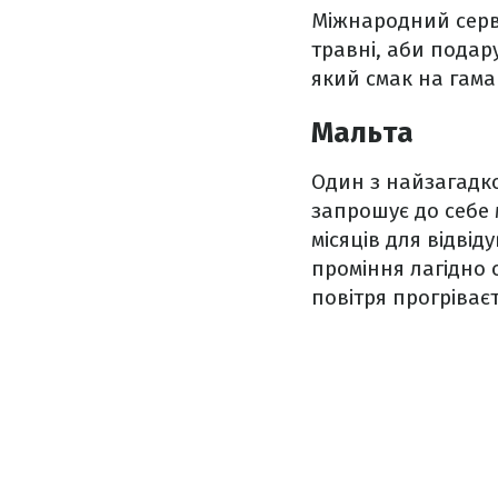
Міжнародний серв
травні, аби подар
який смак на гама
Мальта
Один з найзагадко
запрошує до себе
місяців для відві
проміння лагідно 
повітря прогріваєт