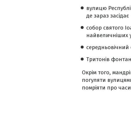
вулицю Республік
де зараз засідає 
собор святого І
найвеличніших у 
середньовічний 
Тритонів фонтан
Окрім того, мандр
погуляти вулицями
помріяти про часи