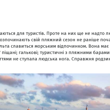
аються для туристів. Проте на них ще не надто л
розпочинають свій пляжний сезон не раніше поча
ьта славиться морським відпочинком. Вона має 
" піщані; галькові; туристичні з пляжними барами;
іттями не ступала людська нога. Справжня родзи