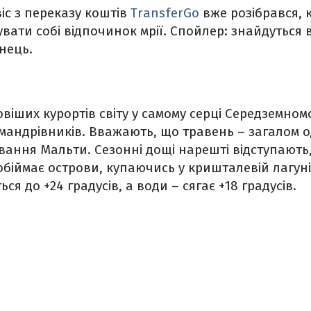
іс з переказу коштів
TransferGo
вже розібрався, 
увати собі відпочинок мрії. Спойлер: знайдуться 
нець.
віших курортів світу у самому серці Середземно
 мандрівників. Вважають, що травень – загалом 
дування Мальти. Сезонні дощі нарешті відступають
обіймає острови, купаючись у кришталевій лагун
ься до +24 градусів, а води – сягає +18 градусів.