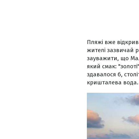
Пляжі вже відкрив
жителі зазвичай 
зауважити, що Мал
який смак: "золоті
здавалося б, стол
кришталева вода.