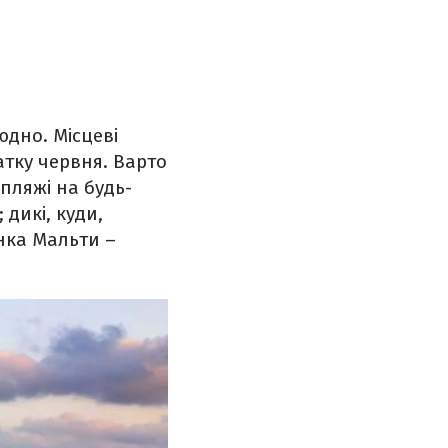
юдно. Місцеві
тку червня. Варто
пляжі на будь-
 дикі, куди,
нка Мальти –