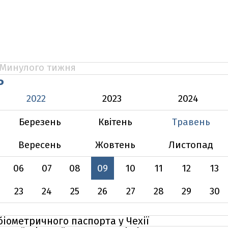
Минулого тижня
Ь
2022
2023
2024
Березень
Квітень
Травень
Вересень
Жовтень
Листопад
06
07
08
09
10
11
12
13
23
24
25
26
27
28
29
30
біометричного паспорта у Чехії