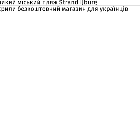
икий міський пляж Strand IJburg
крили безкоштовний магазин для українців