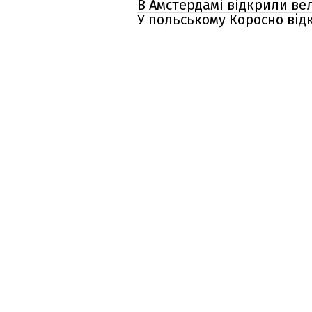
В Амстердамі відкрили вел
У польському Коросно від