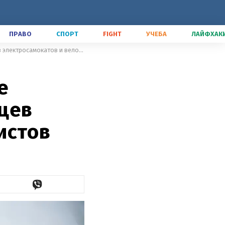
ПРАВО
СПОРТ
FIGHT
УЧЕБА
ЛАЙФХАК
В Польше вступили в силу новые правила вождения для владельцев электросамокатов и велосипедистов
е
цев
истов