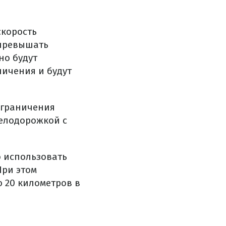
скорость
 превышать
но будут
ничения и будут
ограничения
велодорожкой с
о использовать
При этом
ю 20 километров в