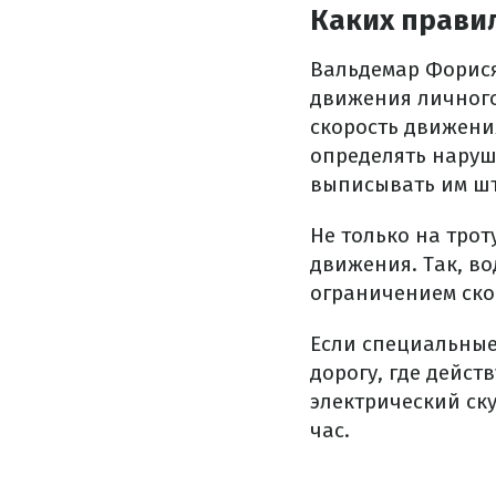
Каких прави
Вальдемар Форися
движения личного
скорость движени
определять нару
выписывать им ш
Не только на тро
движения.
Так, в
ограничением скор
Если специальные
дорогу, где дейст
электрический ск
час.