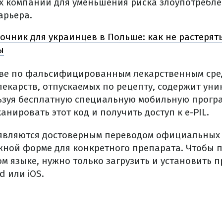
 компаний для уменьшения риска злоупотребле
арьера.
очник для украинцев в Польше: как не растерят
ы
ве по фальсифицированным лекарственным сред
лекарств, отпускаемых по рецепту, содержит ун
ьзуя бесплатную специальную мобильную програ
анировать этот код и получить доступ к e-PIL.
 являются достоверным переводом официальных 
жной форме для конкретного препарата.
Чтобы п
ом языке, нужно только загрузить и установить 
d или iOS.