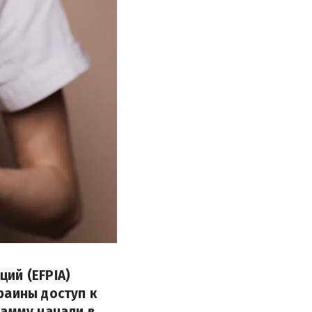
ий (EFPIA)
раины доступ к
рамму начали в