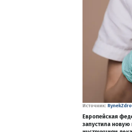
Источник:
RynekZdro
Европейская феде
запустила новую 
инструкциям лека