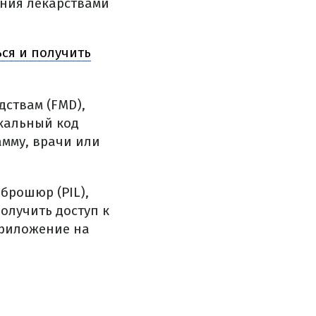
ния лекарствами
ься и получить
ствам (FMD),
икальный код
мму, врачи или
брошюр (PIL),
олучить доступ к
приложение на