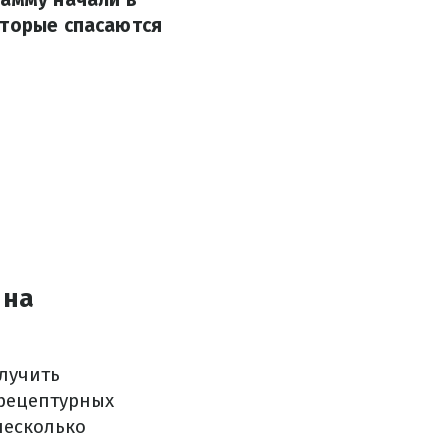
оторые спасаются
 на
лучить
 рецептурных
несколько