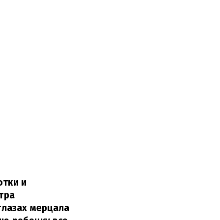
отки и
стра
 глазах мерцала