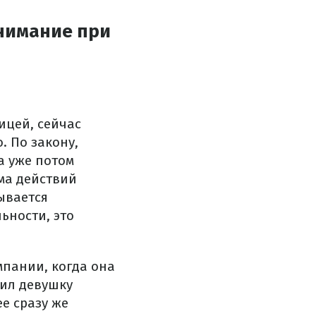
внимание при
ицей, сейчас
о.
По закону,
а уже потом
ма действий
ывается
ьности, это
мпании, когда она
оил девушку
е сразу же