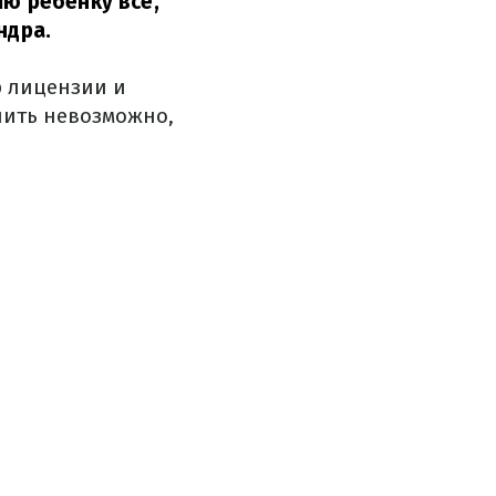
лю ребенку все,
ндра.
р лицензии и
чить невозможно,