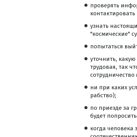
проверять инфор
контактировать
узнать настоящи
"космические" с
попытаться выйт
уточнить, каку
трудовая, так ч
сотрудничество 
ни при каких ус
рабство);
по приезде за г
будет попросить
когда человека 
соотечественник