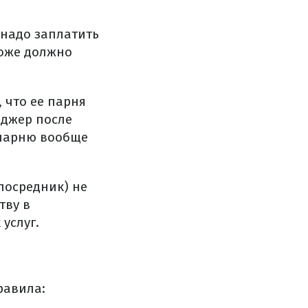
(надо заплатить
тоже должно
 что ее парня
еджер после
парню вообще
посредник) не
тву в
услуг.
авила: