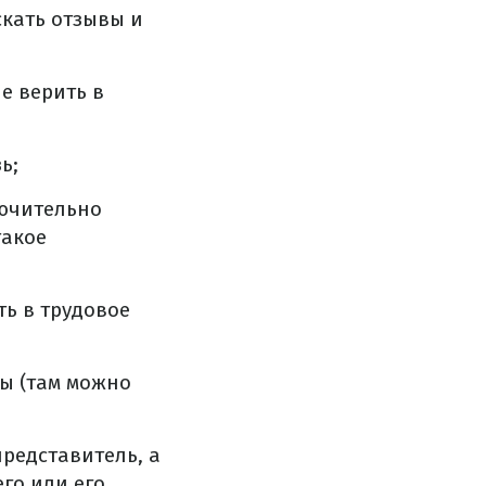
кать отзывы и
е верить в
ь;
лючительно
такое
ть в трудовое
ны (там можно
представитель, а
го или его