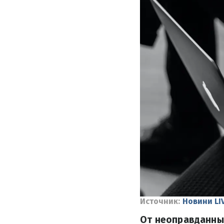
Источник:
Новини LI
От неоправданных