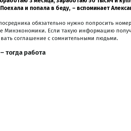
поработаю 3 месяца, заработаю 50 тысяч и куп
.
Поехала и попала в беду,
– вспоминает Алекса
 посредника обязательно нужно попросить номе
тре Минэкономики.
Если такую ​​информацию полу
вать соглашение с сомнительными людьми.
– тогда работа