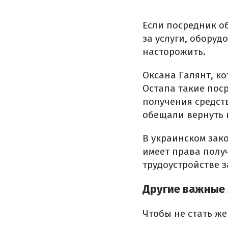
Если посредник о
за услуги, оборуд
насторожить.
Оксана Галянт, ко
Остапа такие по
получения средст
обещали вернуть 
В украинском зак
имеет права получ
трудоустройстве 
Другие важные
Чтобы не стать ж