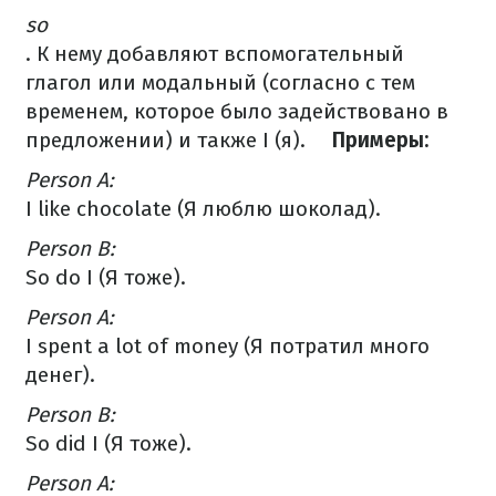
so
.
К нему добавляют вспомогательный
глагол или модальный (согласно с тем
временем, которое было
задействовано
в
предложении) и также I (я).
⠀
Примеры:
⠀
Person A:
I like chocolate (Я люблю шоколад).
Person B:
So do I (Я тоже).
⠀
Person A:
I spent a lot of money (Я потратил много
денег).
Person B:
So did I (Я тоже).
Person A: