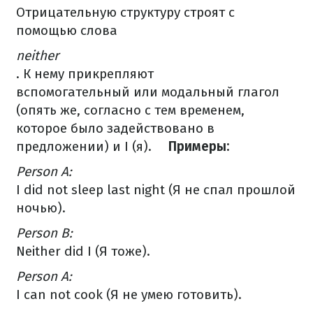
Отрицательную структуру строят с
помощью слова
neither
.
К нему прикрепляют
вспомогательн
ый
или модальный глагол
(опять же,
согласно с тем временем,
которое было
задействовано
в
предложении
) и I (я).
⠀
Примеры:
⠀
Person A:
I did not sleep last night (Я не спал прошлой
ночью).
Person B:
Neither did I (Я тоже).
⠀
Person A:
I can not cook (Я не умею готовить).