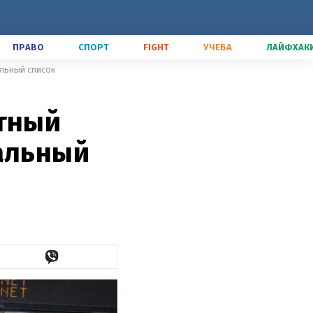
ПРАВО
СПОРТ
FIGHT
УЧЕБА
ЛАЙФХАК
альный список
атный
уальный