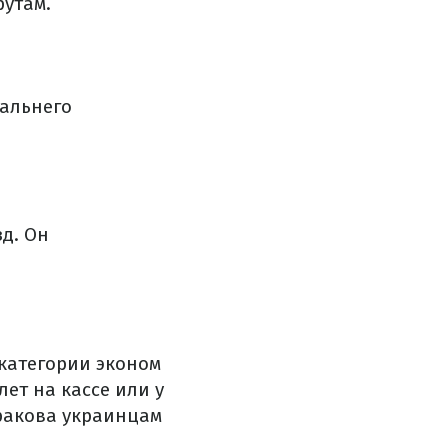
рутам.
дальнего
зд.
Он
категории эконом
ет на кассе или у
ракова украинцам