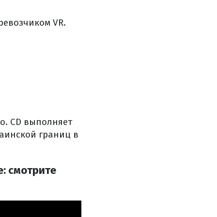
ревозчиком VR.
но.
CD выполняет
раинской границ в
е: смотрите