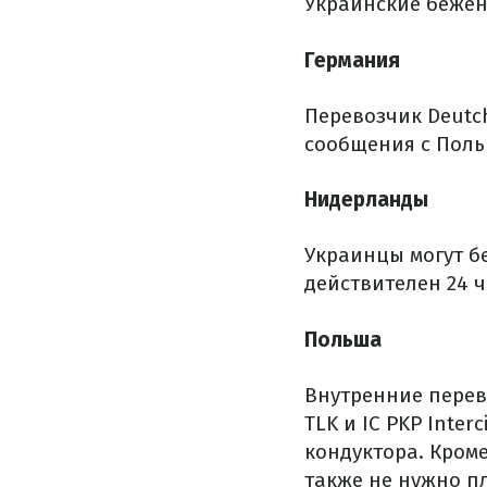
Украинские бежен
Германия
Перевозчик Deutch
сообщения с Поль
Нидерланды
Украинцы могут б
действителен 24 ч
Польша
Внутренние перев
TLK и IC PKP Interc
кондуктора.
Кроме
также не нужно п