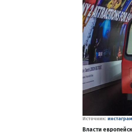
Источник:
инстаграм
Власти европейс