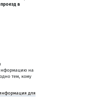
 проезд в
и
 информацию на
одно тем, кому
 информация для