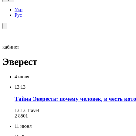
Укр
Рус
кабинет
Эверест
4 июля
13:13
Тайна Эвереста: почему человек, в честь кот
13:13
Travel
2 850
1
11 июня