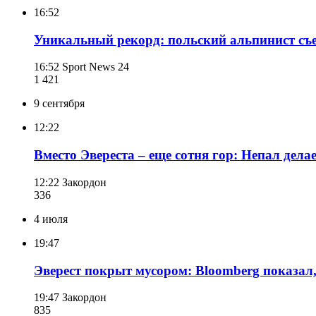
16:52
Уникальный рекорд: польский альпинист съе
16:52
Sport News 24
1 421
9 сентября
12:22
Вместо Эвереста – еще сотня гор: Непал дел
12:22
Закордон
336
4 июля
19:47
Эверест покрыт мусором: Bloomberg показал,
19:47
Закордон
835