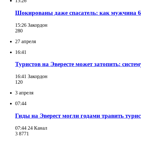
15:26
Шокированы даже спасатель: как мужчина 6 д
15:26
Закордон
280
27 апреля
16:41
Туристов на Эвересте может затопить: систе
16:41
Закордон
120
3 апреля
07:44
Гиды на Эверест могли годами травить тури
07:44
24 Канал
3 877
1