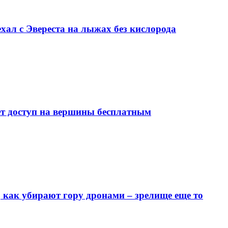
хал с Эвереста на лыжах без кислорода
ает доступ на вершины бесплатным
 как убирают гору дронами – зрелище еще то