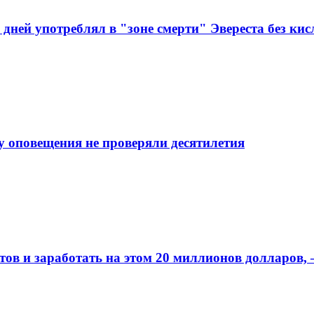
ней употреблял в "зоне смерти" Эвереста без кис
му оповещения не проверяли десятилетия
стов и заработать на этом 20 миллионов долларов,