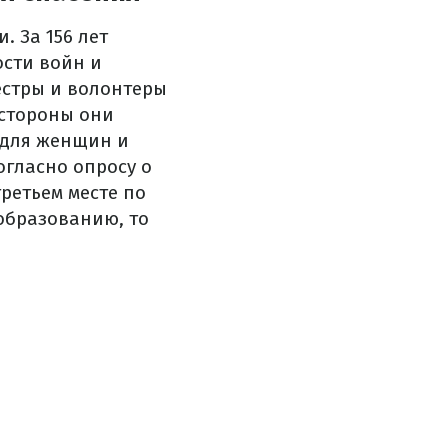
и.
За 156 лет
ости войн и
естры и волонтеры
 стороны они
и для женщин и
согласно опросу о
ретьем месте по
образованию, то