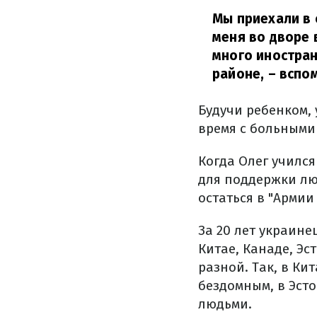
Мы приехали в 
меня во дворе 
много иностран
районе,
–
вспом
Будучи ребенком,
время с больными
Когда Олег учился
для поддержки лю
остаться в "Армии
За 20 лет украине
Китае, Канаде, Эс
разной.
Так, в Ки
бездомным, в Эст
людьми.