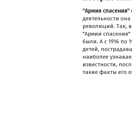
"Армия спасения"
деятельности она
революций.
Так, 
"Армии спасения" 
были.
А с 1916 по
детей, пострадав
наиболее узнавае
известности, пос
такие факты его о