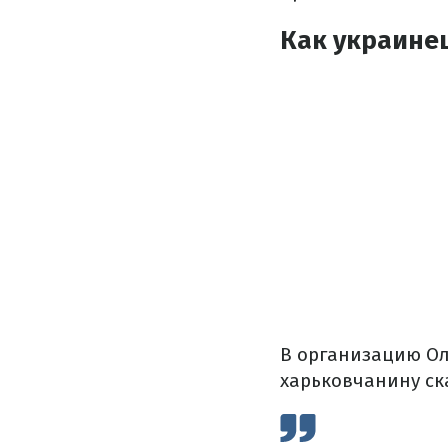
Как украинец
В организацию Ол
харьковчанину ска