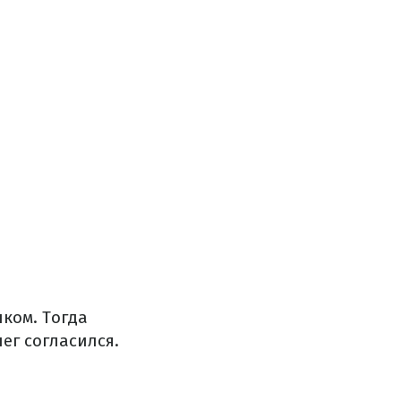
нком.
Тогда
ег согласился.