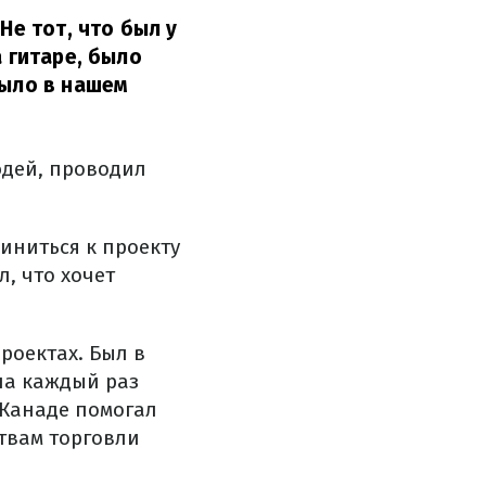
.
Не тот, что был у
 гитаре, было
было в нашем
юдей, проводил
иниться к проекту
л, что хочет
проектах.
Был в
ла каждый раз
в Канаде помогал
твам торговли