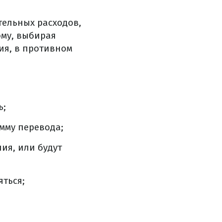
тельных расходов,
ому, выбирая
ия, в противном
ь;
мму перевода;
ия, или будут
ться;