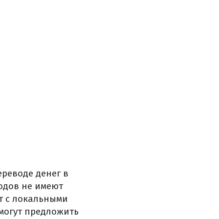
ереводе денег в
одов не имеют
т с локальными
могут предложить