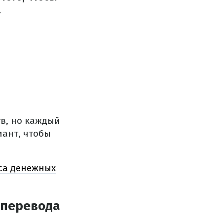
.
тв, но каждый
иант, чтобы
иса денежных
 перевода