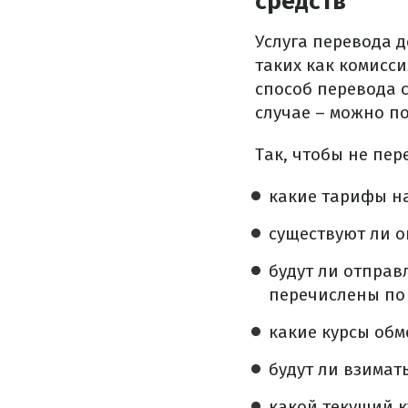
средств
Услуга перевода 
таких как комисси
способ перевода 
случае – можно по
Так, чтобы не пе
какие тарифы на
существуют ли 
будут ли отправ
перечислены по 
какие курсы обм
будут ли взимат
какой текущий к