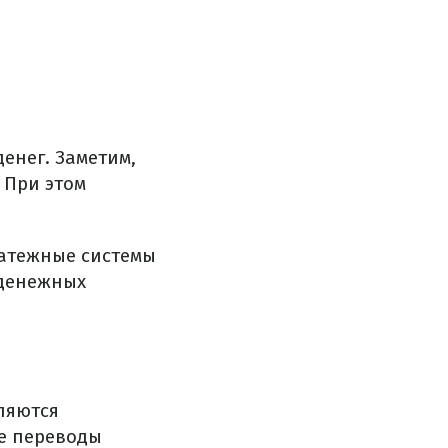
енег. Заметим,
 При этом
атежные системы
 денежных
ляются
е переводы